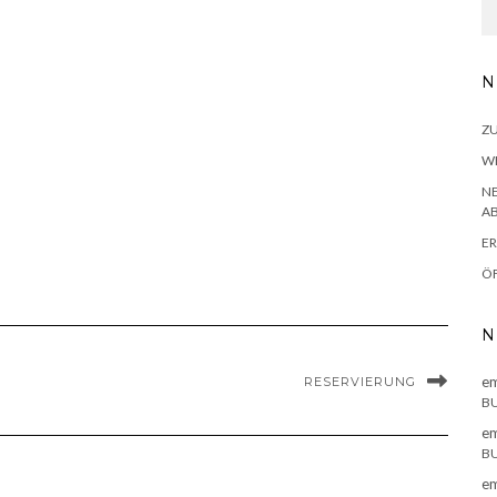
N
Z
WE
NE
AB
ER
Ö
N
em
RESERVIERUNG
BU
em
BU
em