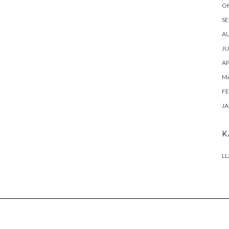
O
SE
A
JU
AP
MÄ
FE
JA
K
LL