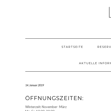
Skip
to
content
STARTSEITE
RESER
AKTUELLE INFOR
14. Januar 2019
ÖFFNUNGSZEITEN:
Winterzeit: November- März