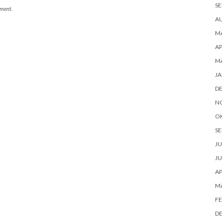
SE
mment.
A
MA
AP
MÄ
JA
D
N
O
SE
JU
JU
AP
MÄ
FE
D