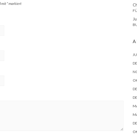
d mit
*
markiert
Ch
FÜ
Ju
BU
A
JU
D
N
O
D
D
MA
MÄ
D
O