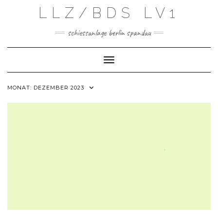
Skip
LLZ/BDS LV1
to
content
schiessanlage berlin spandau
Toggle Navigation
MONAT:
DEZEMBER 2023