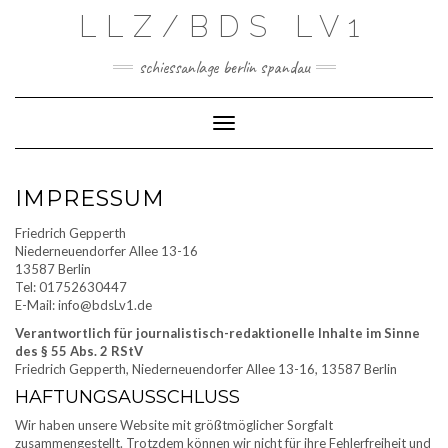
Skip
LLZ/BDS LV1
to
content
schiessanlage berlin spandau
Toggle Navigation
IMPRESSUM
Friedrich Gepperth
Niederneuendorfer Allee 13-16
13587 Berlin
Tel: 01752630447
E-Mail: info@bdsLv1.de
Verantwortlich für journalistisch-redaktionelle Inhalte im Sinne
des § 55 Abs. 2 RStV
Friedrich Gepperth, Niederneuendorfer Allee 13-16, 13587 Berlin
HAFTUNGSAUSSCHLUSS
Wir haben unsere Website mit größtmöglicher Sorgfalt
zusammengestellt. Trotzdem können wir nicht für ihre Fehlerfreiheit und