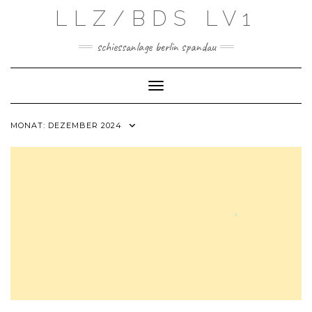
Skip
LLZ/BDS LV1
to
content
schiessanlage berlin spandau
Toggle Navigation
MONAT:
DEZEMBER 2024