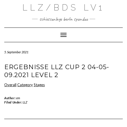
Skip
LLZ/BDS LV1
to
content
schiessanlage berlin spandau
Toggle Navigation
5. September 2021
ERGEBNISSE LLZ CUP 2 04-05-
09.2021 LEVEL 2
Overall
Category
Stages
Author:
em
Filed Under:
LLZ