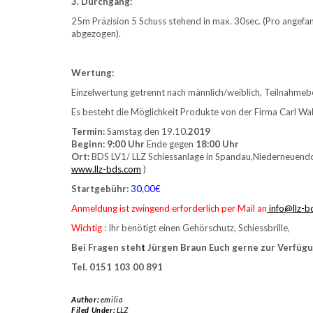
3. Durchgang:
25m Präzision 5 Schuss stehend in max. 30sec. (Pro angefan
abgezogen).
Wertung:
Einzelwertung getrennt nach männlich/weiblich, Teilnahmebe
Es besteht die Möglichkeit Produkte von der Firma Carl Wal
Termin:
Samstag den 19.10
.2019
Beginn:
9:00 Uhr
Ende gegen
18:00 Uhr
Ort:
BDS LV1/ LLZ Schiessanlage in Spandau,Niederneuendor
www.llz-bds.com
)
Startgebühr:
30,00€
Anmeldung ist zwingend erforderlich
per Mail an
info@llz-b
Wichtig :
Ihr benötigt einen Gehörschutz, Schiessbrille,
Bei Fragen steh
t
Jürgen Braun Euch gerne zur Verfügu
Tel. 0151 103 00 891
Author:
emilia
Filed Under:
LLZ